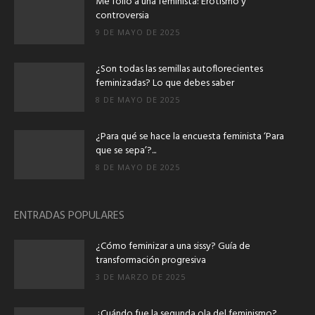
Me follo a una feminista: Erotismo y
controversia
9 DE MAYO DE 2025
¿Son todas las semillas autoflorecientes
feminizadas? Lo que debes saber
8 DE MAYO DE 2025
¿Para qué se hace la encuesta feminista ‘Para
que se sepa’?...
8 DE MAYO DE 2025
ENTRADAS POPULARES
¿Cómo feminizar a una sissy? Guía de
transformación progresiva
3 DE MARZO DE 2025
¿Cuándo fue la segunda ola del feminismo?