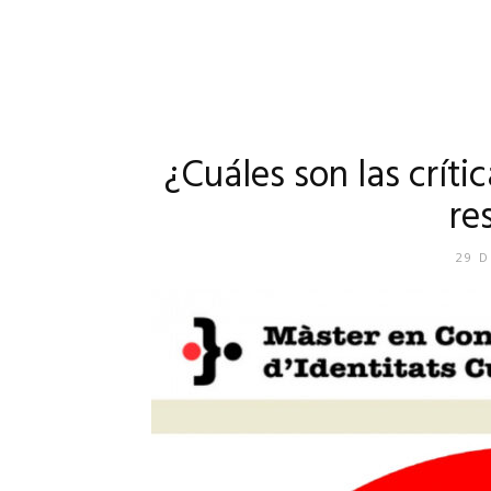
¿Cuáles son las críti
re
29 D