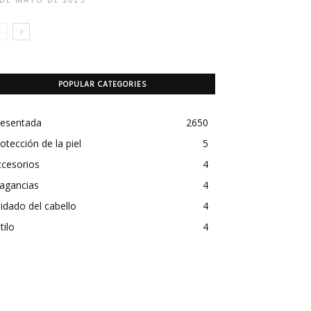
POPULAR CATEGORIES
resentada
2650
otección de la piel
5
ccesorios
4
agancias
4
idado del cabello
4
tilo
4