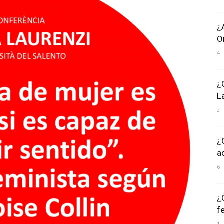
¿
O
4
¿
L
2
¿
a
6
¿
f
1