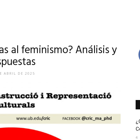
cas al feminismo? Análisis y
spuestas
E ABRIL DE 2025
¿
C
4