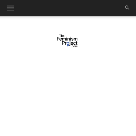
thefeminismproject.com