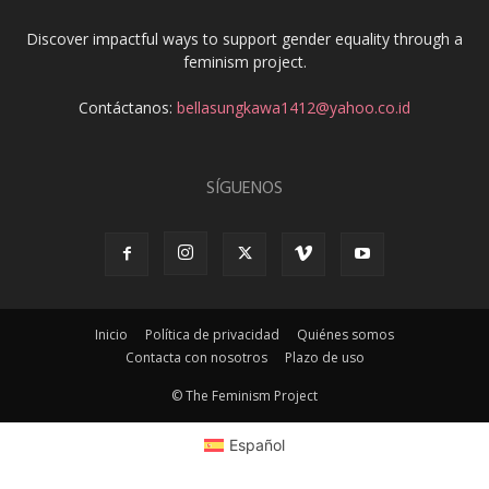
Discover impactful ways to support gender equality through a
feminism project.
Contáctanos:
bellasungkawa1412@yahoo.co.id
SÍGUENOS
Inicio
Política de privacidad
Quiénes somos
Contacta con nosotros
Plazo de uso
© The Feminism Project
Español