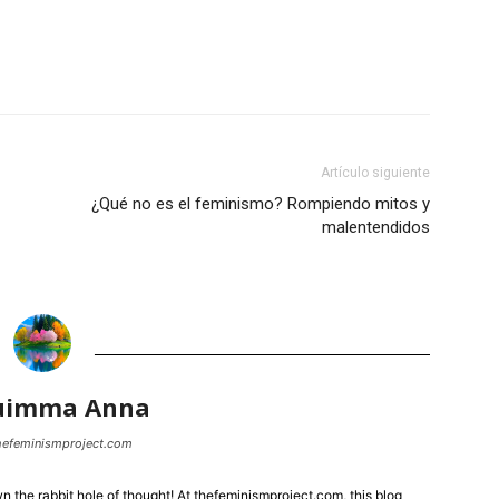
Artículo siguiente
¿Qué no es el feminismo? Rompiendo mitos y
malentendidos
uimma Anna
thefeminismproject.com
the rabbit hole of thought! At thefeminismproject.com, this blog