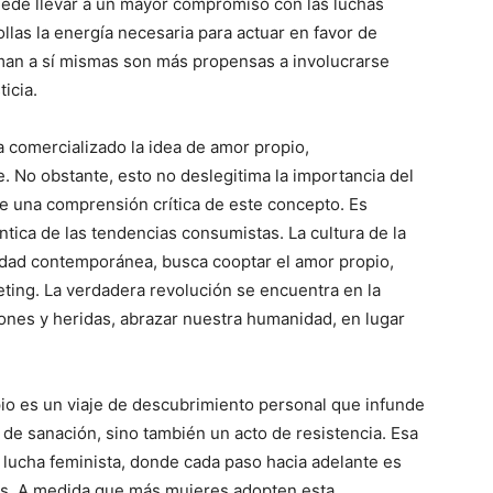
puede llevar a un mayor compromiso con las luchas
llas la energía necesaria para actuar en favor de
an a sí mismas son más propensas a involucrarse
ticia.
ha comercializado la idea de amor propio,
 No obstante, esto no deslegitima la importancia del
de una comprensión crítica de este concepto. Es
tica de las tendencias consumistas. La cultura de la
iedad contemporánea, busca cooptar el amor propio,
ting. La verdadera revolución se encuentra en la
iones y heridas, abrazar nuestra humanidad, en lugar
pio es un viaje de descubrimiento personal que infunde
 de sanación, sino también un acto de resistencia. Esa
 lucha feminista, donde cada paso hacia adelante es
cas. A medida que más mujeres adopten esta