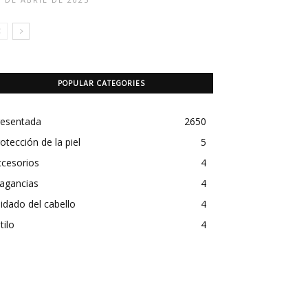
POPULAR CATEGORIES
resentada
2650
otección de la piel
5
ccesorios
4
agancias
4
idado del cabello
4
tilo
4