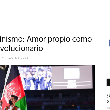
inismo: Amor propio como
evolucionario
E MARZO DE 2025
¿
o
3