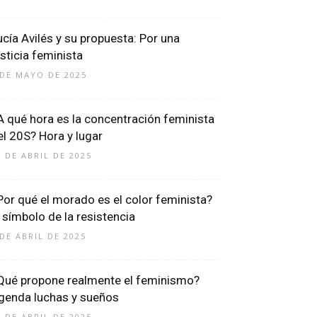
ucía Avilés y su propuesta: Por una
usticia feminista
 DE MAYO DE 2025
A qué hora es la concentración feminista
el 20S? Hora y lugar
8 DE ABRIL DE 2025
Por qué el morado es el color feminista?
l símbolo de la resistencia
 DE ABRIL DE 2025
Qué propone realmente el feminismo?
genda luchas y sueños
9 DE ABRIL DE 2025