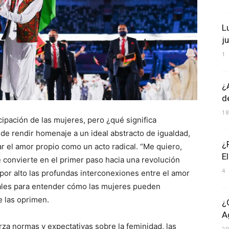
L
j
1
¿
d
1
ipación de las mujeres, pero ¿qué significa
de rendir homenaje a un ideal abstracto de igualdad,
¿
ar el amor propio como un acto radical. “Me quiero,
E
 convierte en el primer paso hacia una revolución
4
por alto las profundas interconexiones entre el amor
ales para entender cómo las mujeres pueden
e las oprimen.
¿
A
a normas y expectativas sobre la feminidad, las
2