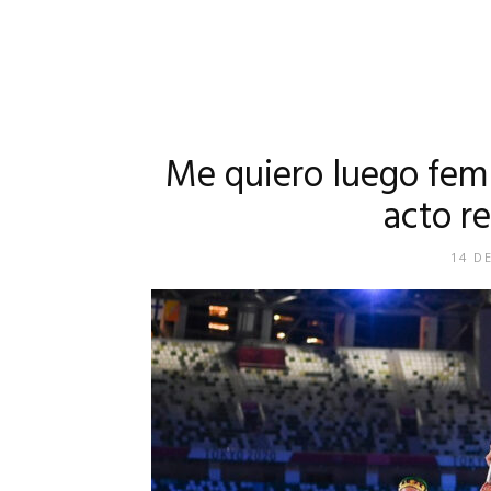
Me quiero luego fem
acto r
14 D