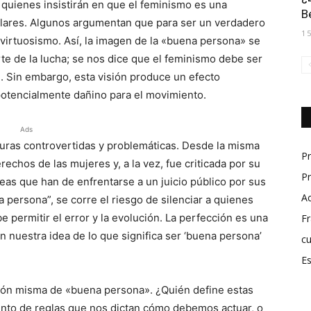
 quienes insistirán en que el feminismo es una
B
lares. Algunos argumentan que para ser un verdadero
1
 virtuosismo. Así, la imagen de la «buena persona» se
rte de la lucha; se nos dice que el feminismo debe ser
 Sin embargo, esta visión produce un efecto
potencialmente dañino para el movimiento.
Ads
iguras controvertidas y problemáticas. Desde la misma
P
echos de las mujeres y, a la vez, fue criticada por su
Pr
eas que han de enfrentarse a un juicio público por sus
A
 persona”, se corre el riesgo de silenciar a quienes
be permitir el error y la evolución. La perfección es una
Fr
n nuestra idea de lo que significa ser ‘buena persona’
cu
Es
oción misma de «buena persona». ¿Quién define estas
nto de reglas que nos dictan cómo debemos actuar, o