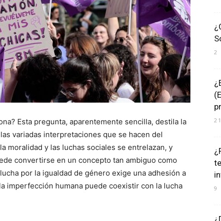
¿
S
2
¿
(
p
2
na? Esta pregunta, aparentemente sencilla, destila la
as variadas interpretaciones que se hacen del
a moralidad y las luchas sociales se entrelazan, y
¿
uede convertirse en un concepto tan ambiguo como
t
a lucha por la igualdad de género exige una adhesión a
i
, la imperfección humana puede coexistir con la lucha
9
¿