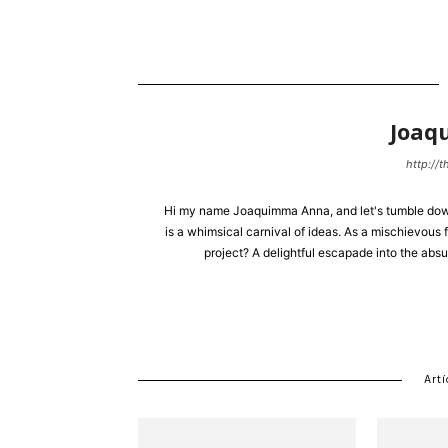
Joaq
http://
Hi my name Joaquimma Anna, and let's tumble down 
is a whimsical carnival of ideas. As a mischievous f
project? A delightful escapade into the absu
Artí