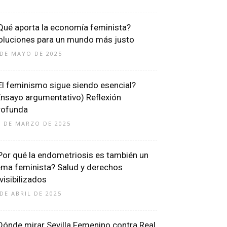
Qué aporta la economía feminista?
oluciones para un mundo más justo
 DE MAYO DE 2025
El feminismo sigue siendo esencial?
Ensayo argumentativo) Reflexión
rofunda
1 DE MARZO DE 2025
Por qué la endometriosis es también un
ema feminista? Salud y derechos
nvisibilizados
 DE ABRIL DE 2025
Dónde mirar Sevilla Femenino contra Real