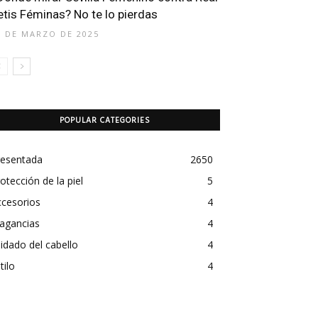
etis Féminas? No te lo pierdas
5 DE MARZO DE 2025
POPULAR CATEGORIES
resentada
2650
otección de la piel
5
ccesorios
4
agancias
4
idado del cabello
4
tilo
4