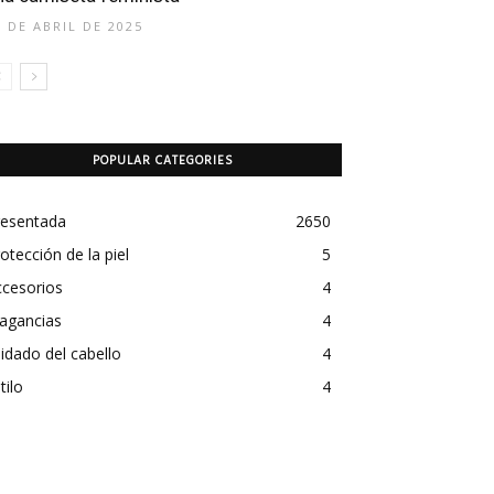
8 DE ABRIL DE 2025
POPULAR CATEGORIES
resentada
2650
otección de la piel
5
ccesorios
4
agancias
4
idado del cabello
4
tilo
4