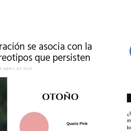
ración se asocia con la
reotipos que persisten
E ABRIL DE 2025
¿
i
bo