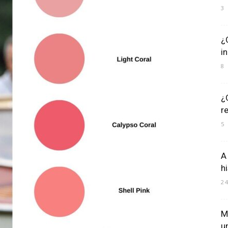
3
¿
i
8
¿
r
5
A
h
2
M
u