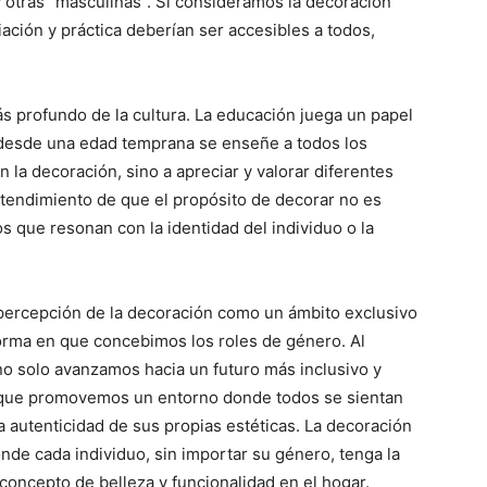
 otras “masculinas”. Si consideramos la decoración
ción y práctica deberían ser accesibles a todos,
s profundo de la cultura. La educación juega un papel
 desde una edad temprana se enseñe a todos los
 la decoración, sino a apreciar y valorar diferentes
tendimiento de que el propósito de decorar no es
 que resonan con la identidad del individuo o la
a percepción de la decoración como un ámbito exclusivo
forma en que concebimos los roles de género. Al
no solo avanzamos hacia un futuro más inclusivo y
o que promovemos un entorno donde todos se sientan
 la autenticidad de sus propias estéticas. La decoración
onde cada individuo, sin importar su género, tenga la
o concepto de belleza y funcionalidad en el hogar.