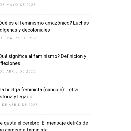
 DE MAYO DE 2025
Qué es el feminismo amazónico? Luchas
ndígenas y decoloniales
 DE MARZO DE 2025
Qué significa el feminismo? Definición y
eflexiones
 DE ABRIL DE 2025
 la huelga feminista (canción): Letra
istoria y legado
4 DE ABRIL DE 2025
e gusta el cerebro: El mensaje detrás de
na camiseta feminista