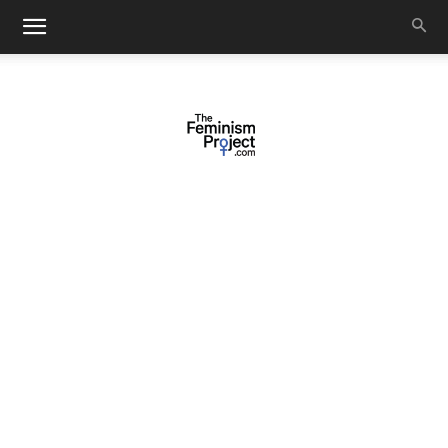
thefeminismproject.com