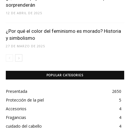
sorprenderán
12 DE ABRIL DE 2025
¿Por qué el color del feminismo es morado? Historia
y simbolismo
27 DE MARZO DE 2025
POPULAR CATEGORIES
Presentada
2650
Protección de la piel
5
Accesorios
4
Fragancias
4
cuidado del cabello
4