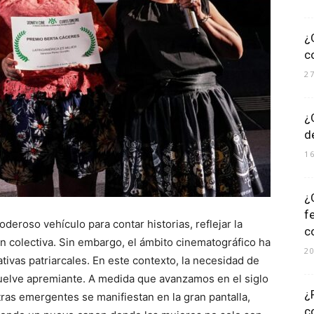
¿
c
2
¿
d
1
¿
f
 poderoso vehículo para contar historias, reflejar la
c
ón colectiva. Sin embargo, el ámbito cinematográfico ha
2
ivas patriarcales. En este contexto, la necesidad de
uelve apremiante. A medida que avanzamos en el siglo
¿
ras emergentes se manifiestan en la gran pantalla,
c