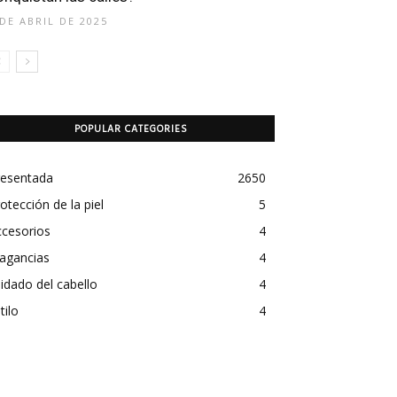
 DE ABRIL DE 2025
POPULAR CATEGORIES
resentada
2650
otección de la piel
5
ccesorios
4
agancias
4
idado del cabello
4
tilo
4