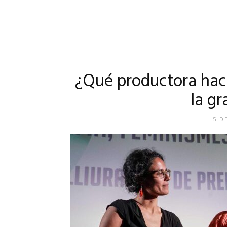
¿Qué productora hac
la gr
5 D