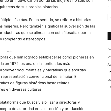
uyendo un nuevo canon donde las mujeres no solo son
5
uitectas de sus propias historias.
ltiples facetas. En un sentido, se refiere a historias
as mujeres. Pero también significa la subversión de las
productoras que se alinean con esta filosofía operan
 y rompiendo estereotipos.
P
Ads
ras que han logrado establecerse como pioneras en
Pr
ada en 1972, es una de las entidades más
A
promover documentales y narrativas que abordan
Fr
 representación convencional de la mujer. El
cu
ías de figuras históricas hasta relatos
Es
es en diversas culturas.
 plataforma que busca visibilizar a directoras y
ncepto de autoridad en la dirección y producción