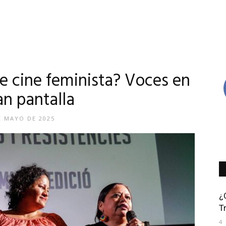
e cine feminista? Voces en
an pantalla
E MAYO DE 2025
¿
T
4