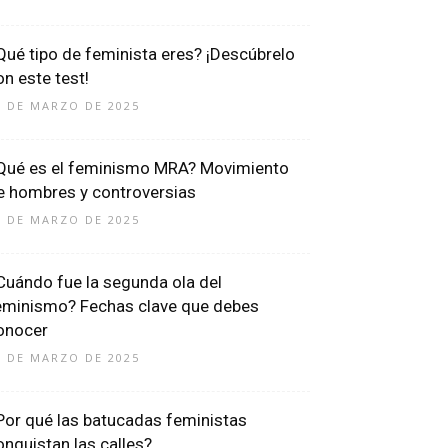
Qué tipo de feminista eres? ¡Descúbrelo
on este test!
7 DE MARZO DE 2025
Qué es el feminismo MRA? Movimiento
e hombres y controversias
6 DE MARZO DE 2025
Cuándo fue la segunda ola del
eminismo? Fechas clave que debes
onocer
0 DE MARZO DE 2025
Por qué las batucadas feministas
onquistan las calles?