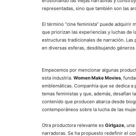
erosionando las viejas narrativas y constr
representadas, sino que también son las arq
El término “cine feminista” puede adquirir mú
que priorizan las experiencias y luchas de l
estructuras tradicionales de narración. Las 
en diversas esferas, desdibujando géneros
Empecemos por mencionar algunas producto
esta industria.
Women Make Movies
, fund
emblemáticas. Companhia que se dedica a 
temas feministas y que, además, desafían la
contenido que producen abarca desde biograf
contemporáneos sobre la lucha de las mujer
Otra productora relevante es
Girlgaze
, una
narradoras. Se ha propuesto redefinir el co