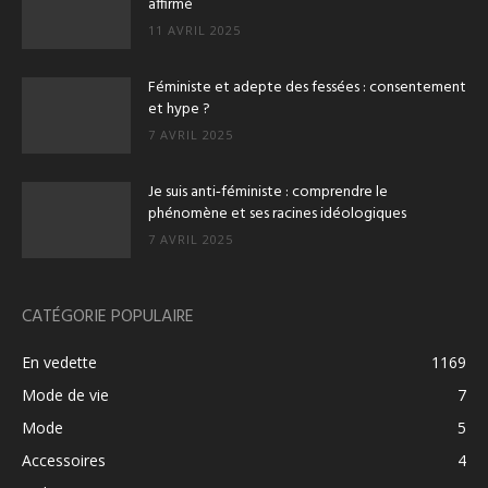
affirmé
11 AVRIL 2025
Féministe et adepte des fessées : consentement
et hype ?
7 AVRIL 2025
Je suis anti‑féministe : comprendre le
phénomène et ses racines idéologiques
7 AVRIL 2025
CATÉGORIE POPULAIRE
En vedette
1169
Mode de vie
7
Mode
5
Accessoires
4