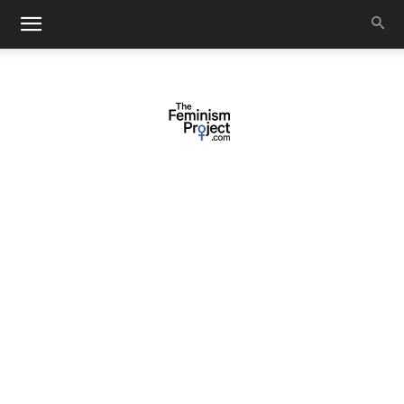
thefeminismproject.com