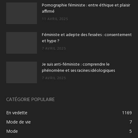
Pornographie féministe : entre éthique et plaisir
affirmé
11 AVRIL 2025
Féministe et adepte des fessées : consentement
et hype ?
7 AVRIL 2025
Je suis anti‑féministe : comprendre le
phénomène et ses racines idéologiques
7 AVRIL 2025
CATÉGORIE POPULAIRE
En vedette
1169
Mode de vie
7
Mode
5