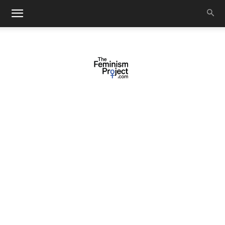
thefeminismproject.com