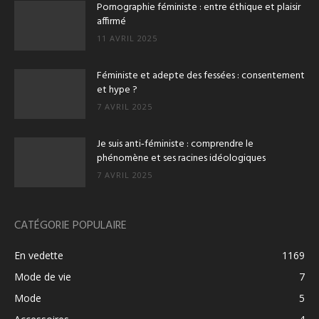
Pornographie féministe : entre éthique et plaisir
affirmé
11 AVRIL 2025
Féministe et adepte des fessées : consentement
et hype ?
7 AVRIL 2025
Je suis anti‑féministe : comprendre le
phénomène et ses racines idéologiques
7 AVRIL 2025
CATÉGORIE POPULAIRE
En vedette
1169
Mode de vie
7
Mode
5