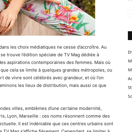
n dans les choix médiatiques ne cesse d’accroître. Au
En
se trouve l’édition spéciale de TV Mag dédiée à
M
et des aspirations contemporaines des femmes. Mais où
M
e que cela se limite à quelques grandes métropoles, ou
art de vivre sont célébrés avec grandeur, et où l’on
Ac
minons les lieux de distribution, mais aussi ce que
St
So
andes villes, emblèmes d’une certaine modernité,
aris, Lyon, Marseille : ces noms résonnent comme des
ectuelle. Il est indéniable que ces centres urbains sont
de TV Mag s’affiche fièrement. Cependant, se limiter à