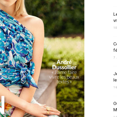
L
vr
1
C
f
7
J
le
1
O
M
1