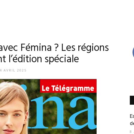
avec Fémina ? Les régions
t l’édition spéciale
4 AVRIL 2025
E
d
8