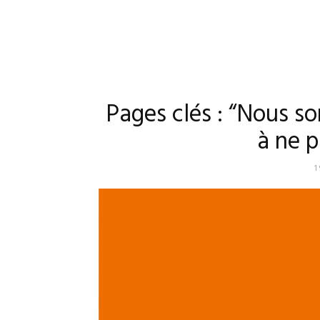
Pages clés : “Nous s
à ne 
1