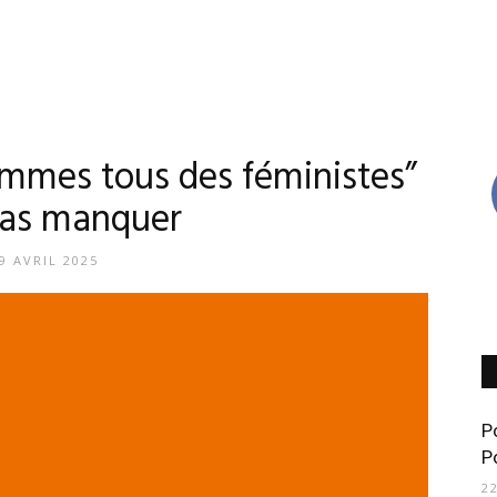
ommes tous des féministes”
pas manquer
9 AVRIL 2025
P
P
2