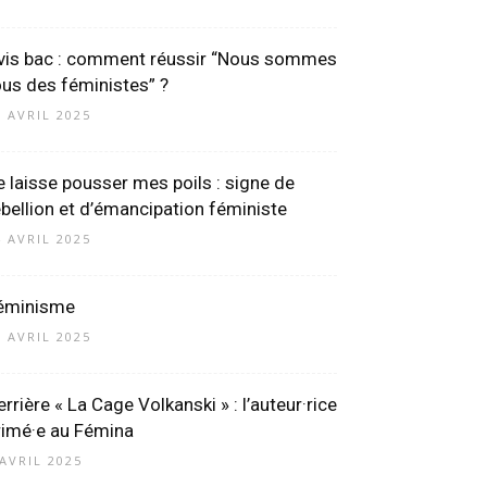
vis bac : comment réussir “Nous sommes
ous des féministes” ?
9 AVRIL 2025
e laisse pousser mes poils : signe de
ébellion et d’émancipation féministe
4 AVRIL 2025
éminisme
5 AVRIL 2025
errière « La Cage Volkanski » : l’auteur·rice
rimé·e au Fémina
 AVRIL 2025