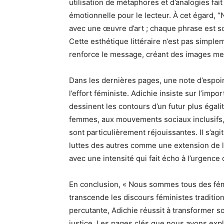
utilisation de métaphores et d’analogies fait
émotionnelle pour le lecteur. À cet égard, 
avec une œuvre d’art ; chaque phrase est s
Cette esthétique littéraire n’est pas simpl
renforce le message, créant des images men
Dans les dernières pages, une note d’espoi
l’effort féministe. Adichie insiste sur l’imp
dessinent les contours d’un futur plus égal
femmes, aux mouvements sociaux inclusifs, 
sont particulièrement réjouissantes. Il s’agit
luttes des autres comme une extension de la 
avec une intensité qui fait écho à l’urgenc
En conclusion, « Nous sommes tous des fém
transcende les discours féministes traditio
percutante, Adichie réussit à transformer son
justice. Les pages clés que nous avons exp