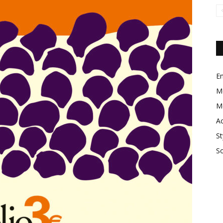
En
M
M
Ac
St
So