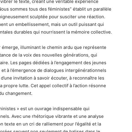
 vibrer le texte, créant une véritable expérience
“Nous sommes tous des féministes” établit un parallèle
oigneusement sculptée pour susciter une réaction.
ement un embellissement, mais un outil puissant qui
tales durables qui nourrissent la mémoire collective.
r émerge, illuminant le chemin ardu que représente
ortance de la voix des nouvelles générations, qui
itaire. Les pages dédiées à l’engagement des jeunes
et à l’émergence de dialogues intergénérationnels
 d’une invitation à savoir écouter, à reconnaître les
propre lutte. Cet appel collectif à l’action résonne
e du changement.
inistes » est un ouvrage indispensable qui
nnels. Avec une rhétorique vibrante et une analyse
 texte en un cri de ralliement pour l’égalité et la
lorées servent non seulement de balises dans le