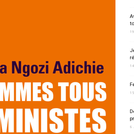
A
t
1
J
r
1
F
1
D
p
6