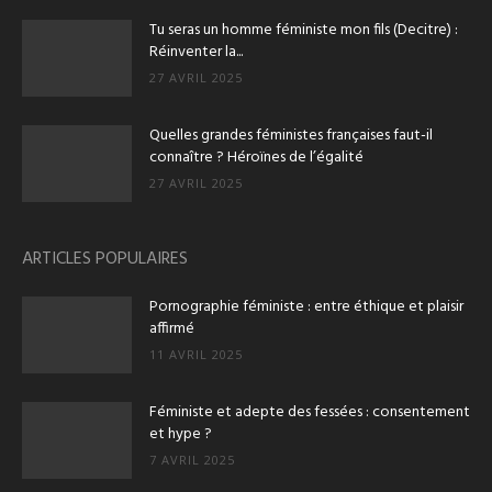
Tu seras un homme féministe mon fils (Decitre) :
Réinventer la...
27 AVRIL 2025
Quelles grandes féministes françaises faut-il
connaître ? Héroïnes de l’égalité
27 AVRIL 2025
ARTICLES POPULAIRES
Pornographie féministe : entre éthique et plaisir
affirmé
11 AVRIL 2025
Féministe et adepte des fessées : consentement
et hype ?
7 AVRIL 2025