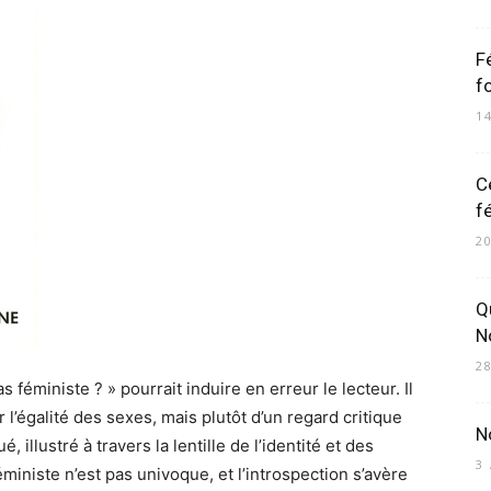
F
f
1
Ce
f
2
Q
N
2
 féministe ? » pourrait induire en erreur le lecteur. Il
r l’égalité des sexes, mais plutôt d’un regard critique
N
, illustré à travers la lentille de l’identité et des
3
iniste n’est pas univoque, et l’introspection s’avère