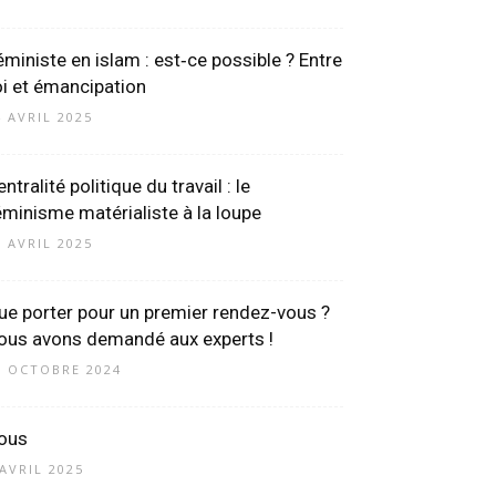
éministe en islam : est‑ce possible ? Entre
oi et émancipation
4 AVRIL 2025
ntralité politique du travail : le
éminisme matérialiste à la loupe
0 AVRIL 2025
ue porter pour un premier rendez-vous ?
ous avons demandé aux experts !
8 OCTOBRE 2024
ous
 AVRIL 2025