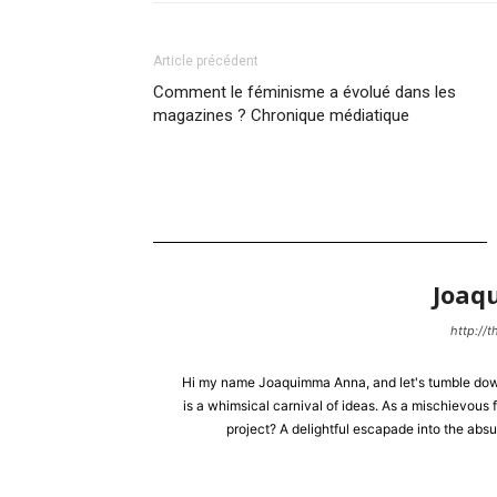
Article précédent
Comment le féminisme a évolué dans les
magazines ? Chronique médiatique
Joaq
http://
Hi my name Joaquimma Anna, and let's tumble down 
is a whimsical carnival of ideas. As a mischievous f
project? A delightful escapade into the absu