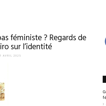
pas féministe ? Regards de
ro sur l’identité
1 AVRIL 2025
G
f
3