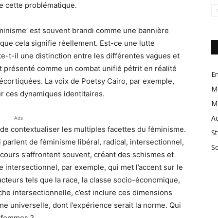
e cette problématique.
minisme’ est souvent brandi comme une bannière
e que cela signifie réellement. Est-ce une lutte
t-il une distinction entre les différentes vagues et
st présenté comme un combat unifié pétrit en réalité
En
 décortiquées. La voix de Poetsy Cairo, par exemple,
M
ur ces dynamiques identitaires.
M
Ac
Ads
 de contextualiser les multiples facettes du féminisme.
St
parlent de féminisme libéral, radical, intersectionnel,
So
cours s’affrontent souvent, créant des schismes et
 intersectionnel, par exemple, qui met l’accent sur le
teurs tels que la race, la classe socio-économique,
che intersectionnelle, c’est inclure ces dimensions
mme universelle, dont l’expérience serait la norme. Qui
s femmes ?