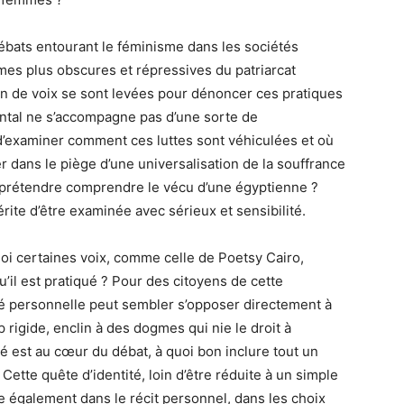
débats entourant le féminisme dans les sociétés
mes plus obscures et répressives du patriarcat
n de voix se sont levées pour dénoncer ces pratiques
ntal ne s’accompagne pas d’une sorte de
l d’examiner comment ces luttes sont véhiculées et où
er dans le piège d’une universalisation de la souffrance
 prétendre comprendre le vécu d’une égyptienne ?
rite d’être examinée avec sérieux et sensibilité.
uoi certaines voix, comme celle de Poetsy Cairo,
u’il est pratiqué ? Pour des citoyens de cette
té personnelle peut sembler s’opposer directement à
igide, enclin à des dogmes qui nie le droit à
tité est au cœur du débat, à quoi bon inclure tout un
ette quête d’identité, loin d’être réduite à un simple
tre également dans le récit personnel, dans les choix