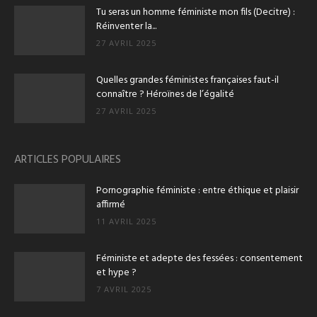
Tu seras un homme féministe mon fils (Decitre) :
Réinventer la...
27 AVRIL 2025
Quelles grandes féministes françaises faut-il
connaître ? Héroïnes de l’égalité
27 AVRIL 2025
ARTICLES POPULAIRES
Pornographie féministe : entre éthique et plaisir
affirmé
11 AVRIL 2025
Féministe et adepte des fessées : consentement
et hype ?
7 AVRIL 2025