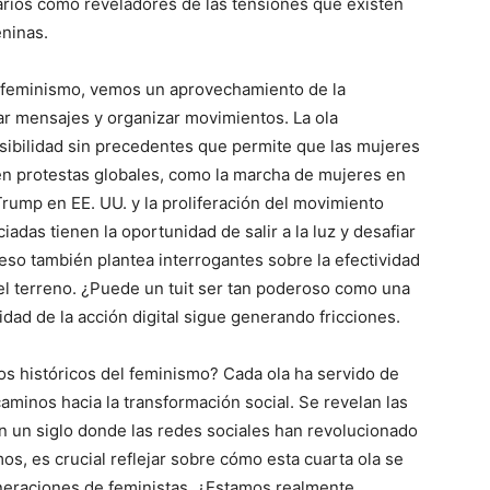
arios como reveladores de las tensiones que existen
eninas.
l feminismo, vemos un aprovechamiento de la
ar mensajes y organizar movimientos. La ola
sibilidad sin precedentes que permite que las mujeres
en protestas globales, como la marcha de mujeres en
rump en EE. UU. y la proliferación del movimiento
das tienen la oportunidad de salir a la luz y desafiar
eso también plantea interrogantes sobre la efectividad
n el terreno. ¿Puede un tuit ser tan poderoso como una
vidad de la acción digital sigue generando fricciones.
s históricos del feminismo? Cada ola ha servido de
minos hacia la transformación social. Se revelan las
En un siglo donde las redes sociales han revolucionado
, es crucial reflejar sobre cómo esta cuarta ola se
eneraciones de feministas. ¿Estamos realmente