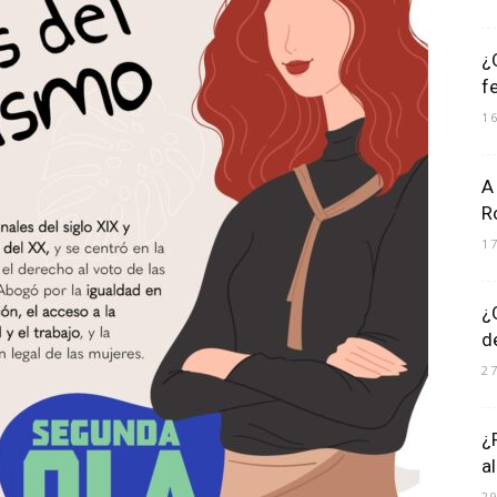
¿
f
1
A
R
1
¿
d
2
¿
a
2