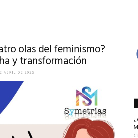
atro olas del feminismo?
cha y transformación
E ABRIL DE 2025
¿
M
2