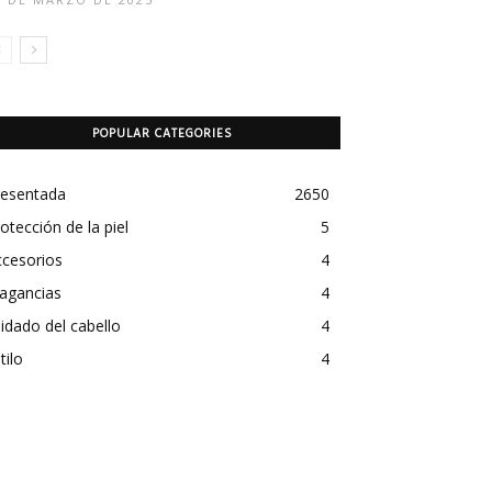
POPULAR CATEGORIES
resentada
2650
otección de la piel
5
ccesorios
4
agancias
4
idado del cabello
4
tilo
4