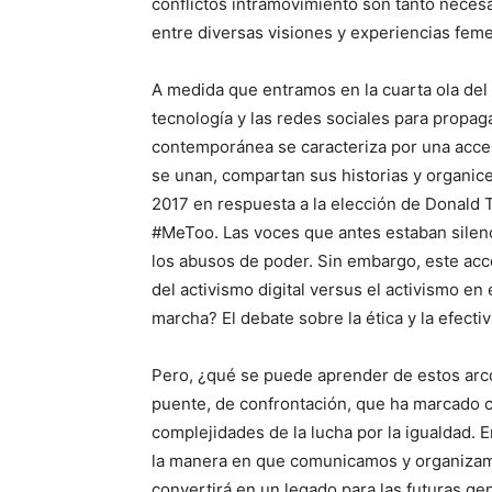
conflictos intramovimiento son tanto neces
entre diversas visiones y experiencias fem
A medida que entramos en la cuarta ola de
tecnología y las redes sociales para propag
contemporánea se caracteriza por una acce
se unan, compartan sus historias y organic
2017 en respuesta a la elección de Donald T
#MeToo. Las voces que antes estaban silencia
los abusos de poder. Sin embargo, este acc
del activismo digital versus el activismo e
marcha? El debate sobre la ética y la efecti
Pero, ¿qué se puede aprender de estos arco
puente, de confrontación, que ha marcado ca
complejidades de la lucha por la igualdad. 
la manera en que comunicamos y organizamos
convertirá en un legado para las futuras g