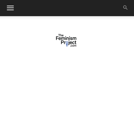
thefeminismproject.com