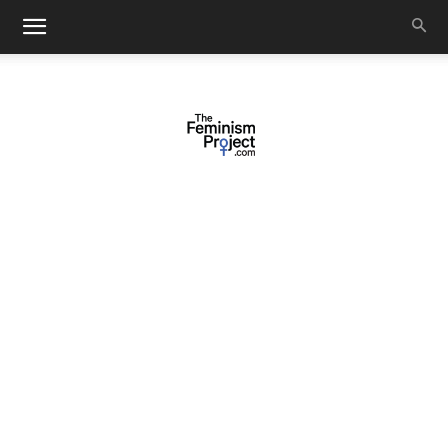
thefeminismproject.com