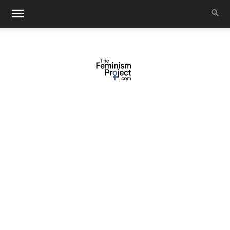
thefeminismproject.com