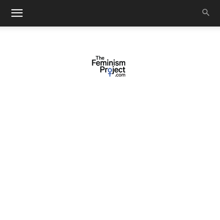
thefeminismproject.com