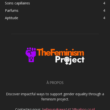
Soins capillaires
4
Parfums
4
Aptitude
4
À PROPOS
Discover impactful ways to support gender equality through a
feminism project.
Contactez-nous:
bellasungkawa1412@yahoo.co.id